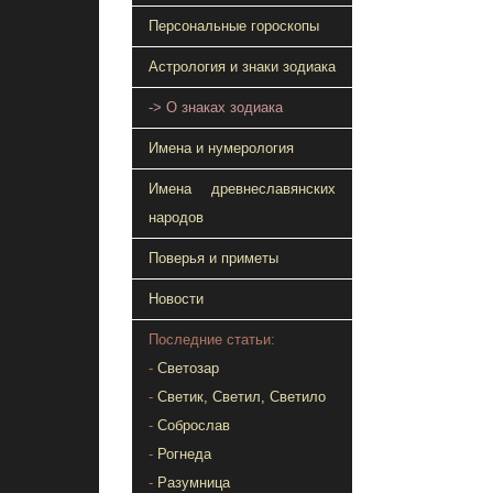
Персональные гороскопы
Астрология и знаки зодиака
-> О знаках зодиака
Имена и нумерология
Имена древнеславянских
народов
Поверья и приметы
Новости
Последние статьи:
-
Светозар
-
Светик, Светил, Светило
-
Соброслав
-
Рогнеда
-
Разумница