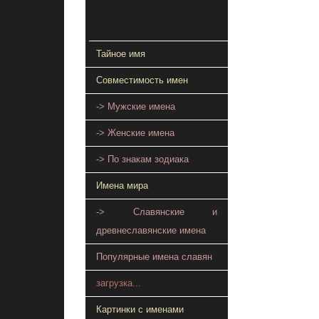
Тайное имя
Совместимость имен
-> Мужские имена
-> Женские имена
-> По знакам зодиака
Имена мира
-> Славянские и
древнеславянские имена
Популярные имена славян
загрузка...
Картинки с именами