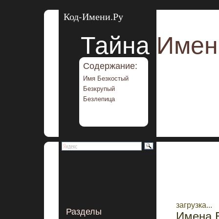
Код-Имени.Ру
Тайна
Имен
Содержание:
Имя Безкостый
Безкрупый
Безлепица
загрузка...
Разделы
Имена Б