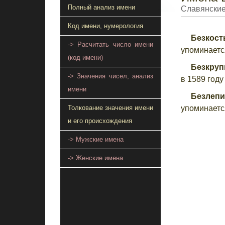
Полный анализ имени
Славянские
Код имени, нумерология
Безкос
-> Расчитать число имени
упоминаетс
(код имени)
Безкру
-> Значения чисел, анализ
в 1589 году
имени
Безлепи
упоминается
Толкование значения имени
и его происхождения
-> Мужские имена
-> Женские имена