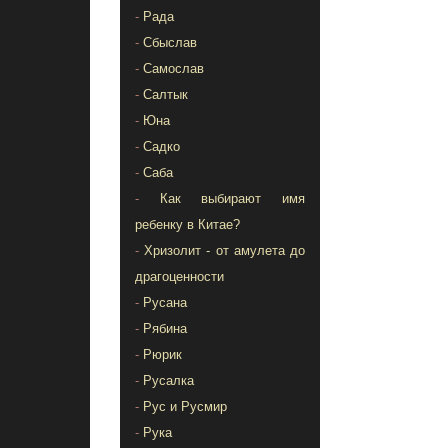
-
Рада
-
Сбыслав
-
Самослав
-
Салтык
-
Юна
-
Садко
-
Саба
-
Как выбирают имя
ребенку в Китае?
-
Хризолит - от амулета до
драгоценности
-
Русана
-
Рябина
-
Рюрик
-
Русалка
-
Рус и Русмир
-
Рука