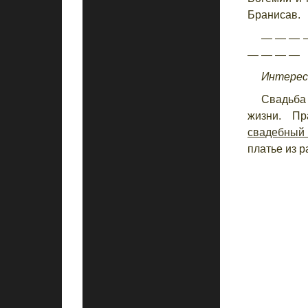
Бранисав.
— — — 
— — — —
Интерес
Свадьба
жизни. Пр
свадебный
платье из 