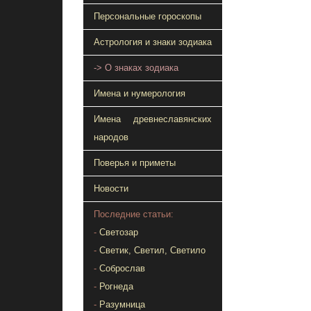
Персональные гороскопы
Астрология и знаки зодиака
-> О знаках зодиака
Имена и нумерология
Имена древнеславянских
народов
Поверья и приметы
Новости
Последние статьи:
-
Светозар
-
Светик, Светил, Светило
-
Соброслав
-
Рогнеда
-
Разумница