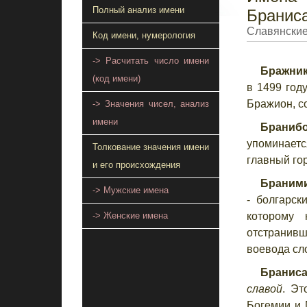
Полный анализ имени
Бранис
Славянские
Код имени, нумерология
-> Расчитать число имени
Бражник
(код имени)
в 1499 году
Бражион, с
-> Значения чисел, анализ
имени
Браниб
упоминаетс
Толкование значения имени
главный го
и его происхождения
Браним
-> Мужские имена
- болгарск
которому 
-> Женские имена
отстранивш
воевода сл
Браниса
славой
. Эт
Богемии и 