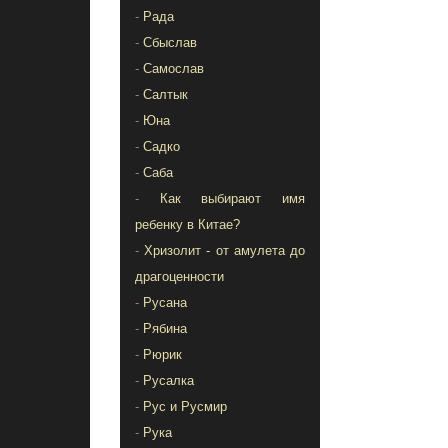
-
Рада
-
Сбыслав
-
Самослав
-
Салтык
-
Юна
-
Садко
-
Саба
-
Как выбирают имя
ребенку в Китае?
-
Хризолит - от амулета до
драгоценности
-
Русана
-
Рябина
-
Рюрик
-
Русалка
-
Рус и Русмир
-
Рука