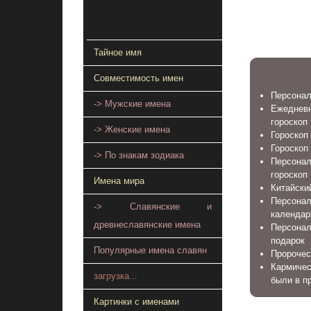
Тайное имя
Совместимость имен
Персонал
-> Мужские имена
Ежеднев
гороскоп
-> Женские имена
Гороскоп 
Гороскоп
-> По знакам зодиака
Персонал
гороскоп
Имена мира
Китайский
Персона
-> Славянские и
календар
древнеславянские имена
Персонал
подарок
Популярные имена славян
Пророчес
Кармичес
загрузка...
были в п
Картинки с именами