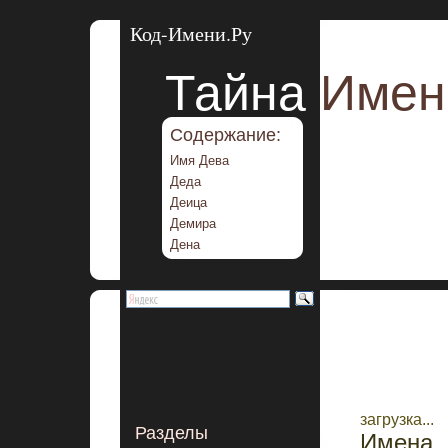
Код-Имени.Ру
Тайна
Имен
Содержание:
Имя Дева
Деда
Деица
Демира
Дена
загрузка...
Разделы
Имена 