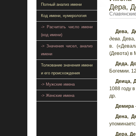
Полный анализ имени
Дера, 
Славянские
Код имени, нумерология
-> Расчитать число имени
Дева, Д
(код имени)
дева
. Дева
в. («Дева
-> Значения чисел, анализ
(Девота) в 
имени
Деда, Д
Толкование значения имени
Богемии. 12
и его происхождения
Деица, Д
-> Мужские имена
1088 году в
др.
-> Женские имена
Демира
Дена, Д
упоминается
Дера, Де