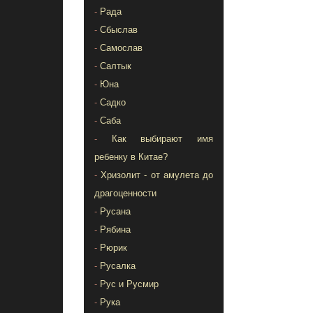
-
Рада
-
Сбыслав
-
Самослав
-
Салтык
-
Юна
-
Садко
-
Саба
-
Как выбирают имя
ребенку в Китае?
-
Хризолит - от амулета до
драгоценности
-
Русана
-
Рябина
-
Рюрик
-
Русалка
-
Рус и Русмир
-
Рука