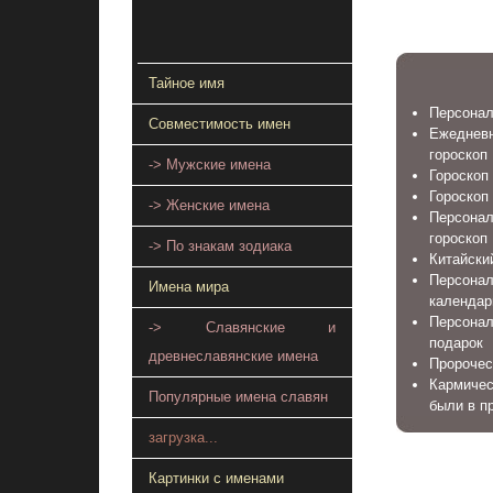
Тайное имя
Персонал
Совместимость имен
Ежеднев
гороскоп
-> Мужские имена
Гороскоп 
Гороскоп
-> Женские имена
Персонал
гороскоп
-> По знакам зодиака
Китайский
Персона
Имена мира
календар
Персонал
-> Славянские и
подарок
древнеславянские имена
Пророчес
Кармичес
Популярные имена славян
были в п
загрузка...
Картинки с именами