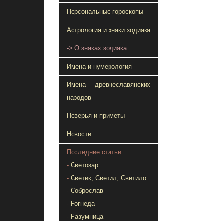
Персональные гороскопы
Астрология и знаки зодиака
-> О знаках зодиака
Имена и нумерология
Имена древнеславянских
народов
Поверья и приметы
Новости
Последние статьи:
-
Светозар
-
Светик, Светил, Светило
-
Соброслав
-
Рогнеда
-
Разумница