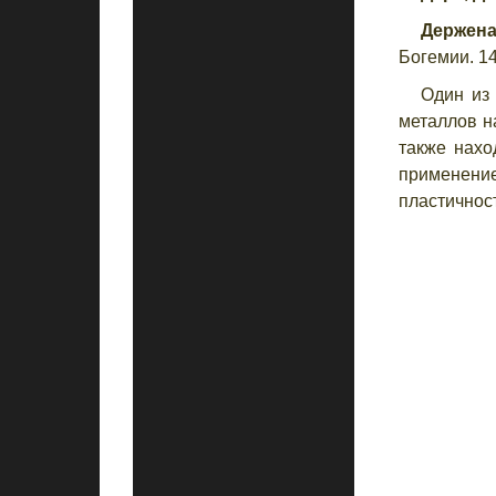
Держена
Богемии. 1
Один из
металлов н
также нахо
применени
пластичнос