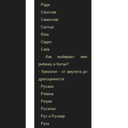
-
Рада
-
Сбыслав
-
Самослав
-
Салтык
-
Юна
-
Садко
-
Саба
-
Как выбирают имя
ребенку в Китае?
-
Хризолит - от амулета до
драгоценности
-
Русана
-
Рябина
-
Рюрик
-
Русалка
-
Рус и Русмир
-
Рука