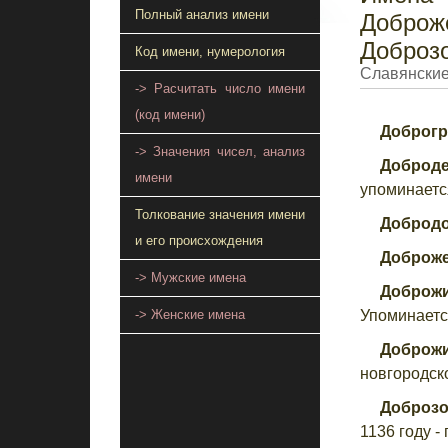
Полный анализ имени
Добро
Доброз
Код имени, нумерология
Славянские
-> Расчитать число имени
(код имени)
Доброгр
-> Значения чисел, анализ
Доброде
имени
упоминается
Толкование значения имени
Доброд
и его происхождения
Доброж
-> Мужские имена
Доброжи
Упоминаетс
-> Женские имена
Доброж
новгородск
Доброз
1136 году - 