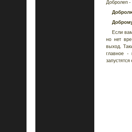
Добролеп -
Доброл
Добром
Если вам
но нет вре
выход. Так
главное -
запустятся