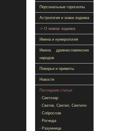
Персональные гороскопы
Астрология и знаки зодиака
-> О знаках зодиака
Имена и нумерология
Имена древнеславянских
народов
Поверья и приметы
Новости
Последние статьи:
-
Светозар
-
Светик, Светил, Светило
-
Соброслав
-
Рогнеда
-
Разумница