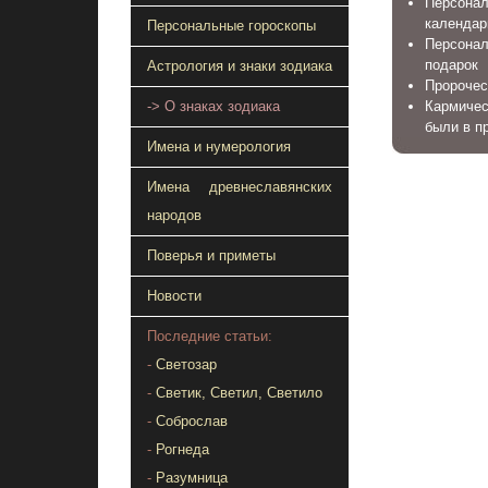
Персона
календар
Персональные гороскопы
Персонал
подарок
Астрология и знаки зодиака
Пророчес
-> О знаках зодиака
Кармичес
были в п
Имена и нумерология
Имена древнеславянских
народов
Поверья и приметы
Новости
Последние статьи:
-
Светозар
-
Светик, Светил, Светило
-
Соброслав
-
Рогнеда
-
Разумница