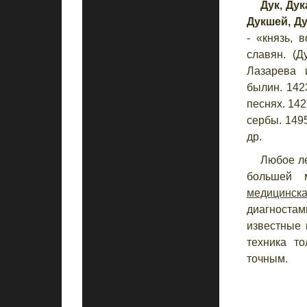
Дук, Дук
Дукшей, Ду
- «князь, 
славян. (Д
Лазарева 
былин. 1423
песнях. 142
сербы. 1495
др.
Любое ле
большей м
медицинск
диагностам
известные 
техника то
точным.