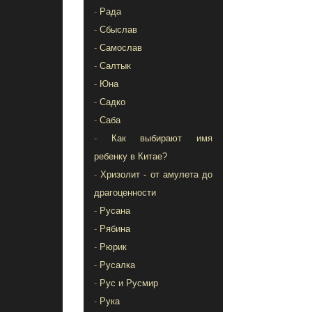
-
Рада
-
Сбыслав
-
Самослав
-
Салтык
-
Юна
-
Садко
-
Саба
-
Как выбирают имя
ребенку в Китае?
-
Хризолит - от амулета до
драгоценности
-
Русана
-
Рябина
-
Рюрик
-
Русалка
-
Рус и Русмир
-
Рука