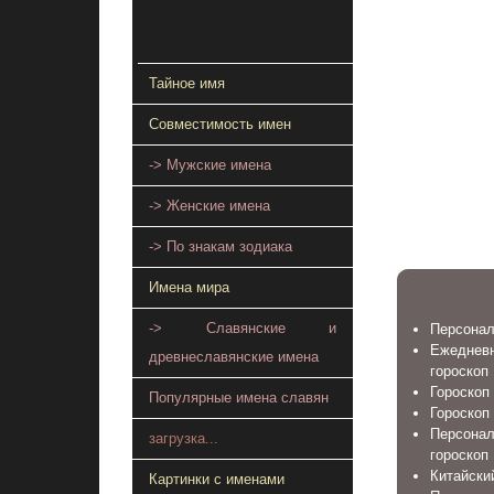
Тайное имя
Совместимость имен
-> Мужские имена
-> Женские имена
-> По знакам зодиака
Имена мира
-> Славянские и
Персонал
Ежеднев
древнеславянские имена
гороскоп
Гороскоп 
Популярные имена славян
Гороскоп
Персонал
загрузка...
гороскоп
Китайский
Картинки с именами