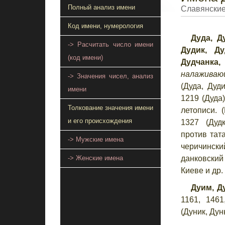
Полный анализ имени
Славянские
Код имени, нумерология
Дуда, Д
-> Расчитать число имени
Дудик, Ду
(код имени)
Дудчанка
налажива
-> Значения чисел, анализ
(Дуда, Дуд
имени
1219 (Дуда
Толкование значения имени
летописи. 
и его происхождения
1327 (Дуд
против тата
-> Мужские имена
черичинск
данковский
-> Женские имена
Киеве и др.
Дуим, Д
1161, 1461
(Дуник, Дун