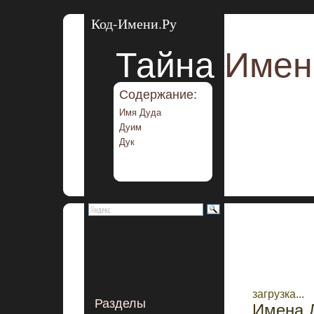
Код-Имени.Ру
Тайна
Имен
Содержание:
Имя Дуда
Дуим
Дук
загрузка...
Разделы
Имена Д