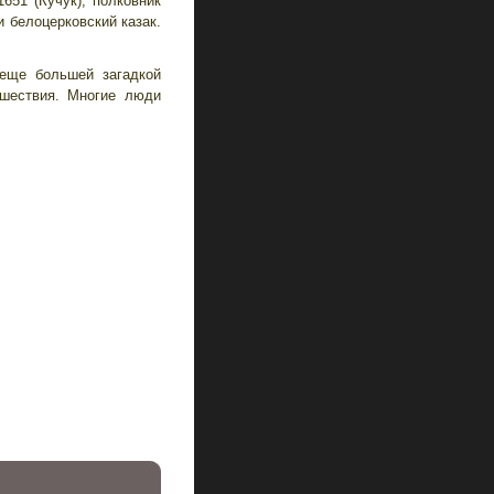
1651 (Кучук), полковник
и белоцерковский казак.
 еще большей загадкой
шествия. Многие люди