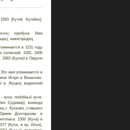
1593 (Кутей, Кутейно),
ости; требуха
. Имя
тырь), нижегородец.
Упоминается в 1131 году
н холмский. 1582, 1606
. 1683 (Кухно) в Овруче
. Это имя упоминается в
нязя Игоря в Византию.
V в. (Куцко), виденский
-
куча; подобный куче;
бич Судимир), воевода
лец с. Кучково, ставшего
Юрием Долгоруким, в
етописи. 1500 (Куча) в
577 (Куча, в кр. Илья),