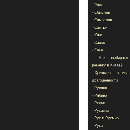
-
Рада
-
Сбыслав
-
Самослав
-
Салтык
-
Юна
-
Садко
-
Саба
-
Как выбираю
ребенку в Китае?
-
Хризолит - от амул
драгоценности
-
Русана
-
Рябина
-
Рюрик
-
Русалка
-
Рус и Русмир
-
Рука