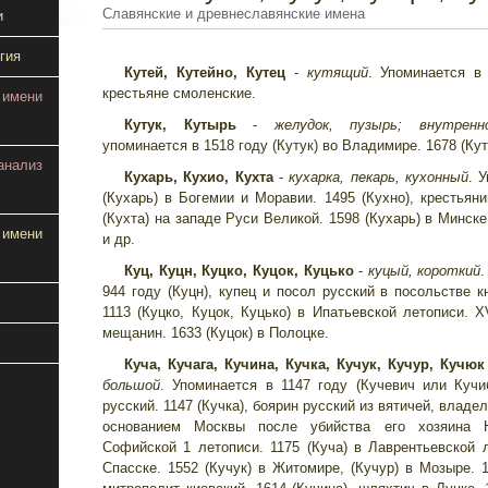
Славянские и древнеславянские имена
и
гия
Кутей, Кутейно, Кутец
-
кутящий
. Упоминается в 
крестьяне смоленские.
 имени
Кутук, Кутырь
-
желудок, пузырь; внутренн
упоминается в 1518 году (Кутук) во Владимире. 1678 (Ку
анализ
Кухарь, Кухио, Кухта
-
кухарка, пекарь, кухонный
. 
(Кухарь) в Богемии и Моравии. 1495 (Кухно), крестьяни
(Кухта) на западе Руси Великой. 1598 (Кухарь) в Минске
 имени
и др.
Куц, Куцн, Куцко, Куцок, Куцько
-
куцый, короткий
944 году (Куцн), купец и посол русский в посольстве к
1113 (Куцко, Куцок, Куцько) в Ипатьевской летописи. X
мещанин. 1633 (Куцок) в Полоцке.
Куча, Кучага, Кучина, Кучка, Кучук, Кучур, Кучюк
большой
. Упоминается в 1147 году (Кучевич или Кучи
русский. 1147 (Кучка), боярин русский из вятичей, владе
основанием Москвы после убийства его хозяина 
Софийской 1 летописи. 1175 (Куча) в Лаврентьевской л
Спасске. 1552 (Кучук) в Житомире, (Кучур) в Мозыре. 1