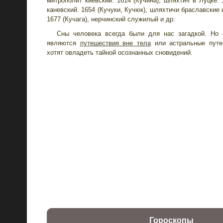
митрополит киевский. 1614 (Кучина), шляхтич в Луцке. 
каневский. 1654 (Кучуки, Кучюк), шляхтичи браславские 
1677 (Кучага), нерчинский служилый и др.
Сны человека всегда были для нас загадкой. Но
являются
путешествия вне тела
или астральные путе
хотят овладеть тайной осознанных сновидений.
Гороскопы