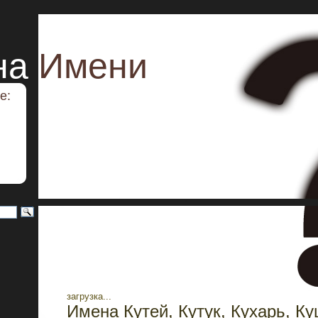
на
Имени
е:
загрузка...
Имена Кутей, Кутук, Кухарь, Ку