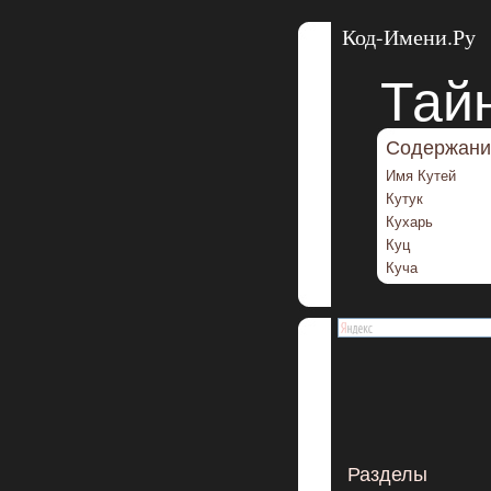
Код-Имени.Ру
Тай
Содержани
Имя Кутей
Кутук
Кухарь
Куц
Куча
Разделы