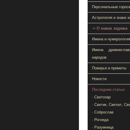
Персональные горос
Астрология и знаки з
-> О знаках зодиака
Имена и нумерологи
Имена древнеслав
народов
Поверья и приметы
Новости
Последние статьи:
-
Светозар
-
Светик, Светил, Св
-
Соброслав
-
Рогнеда
-
Разумница