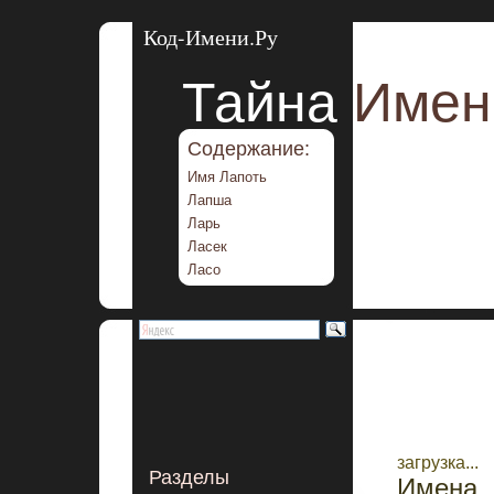
Код-Имени.Ру
Тайна
Имен
Содержание:
Имя Лапоть
Лапша
Ларь
Ласек
Ласо
загрузка...
Разделы
Имена 