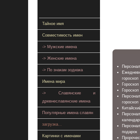
Тайное имя
Совместимость имен
-> Мужские имена
-> Женские имена
Персонал
-> По знакам зодиака
Ежеднев
гороскоп
Имена мира
Гороскоп 
Гороскоп
-> Славянские и
Персонал
древнеславянские имена
гороскоп
Китайский
Популярные имена славян
Персона
календар
загрузка...
Персонал
подарок
Картинки с именами
Пророчес