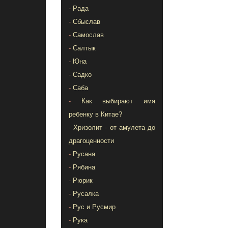
-
Рада
-
Сбыслав
-
Самослав
-
Салтык
-
Юна
-
Садко
-
Саба
-
Как выбирают имя
ребенку в Китае?
-
Хризолит - от амулета до
драгоценности
-
Русана
-
Рябина
-
Рюрик
-
Русалка
-
Рус и Русмир
-
Рука