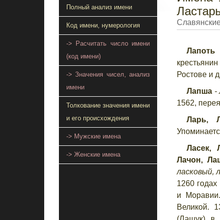
Полный анализ имени
Ластар
Славянские
Код имени, нумерология
-> Расчитать число имени
Лапоть
(код имени)
крестьянин
Ростове и д
-> Значения чисел, анализ
имени
Лапша
-
1562, пере
Толкование значения имени
и его происхождения
Ларь, 
Упоминается
-> Мужские имена
Ласек, 
-> Женские имена
Лачон, Ла
ласковый,
1260 годах
и Моравии.
Великой. 1
(Лащук) в