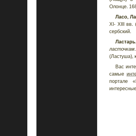
Олонце. 168
Ласо, Л
XI- XIII вв
сербский.
Ластарь,
ласточкам
(Ластуша), 
Вас инте
самые
инт
портале «
интересные