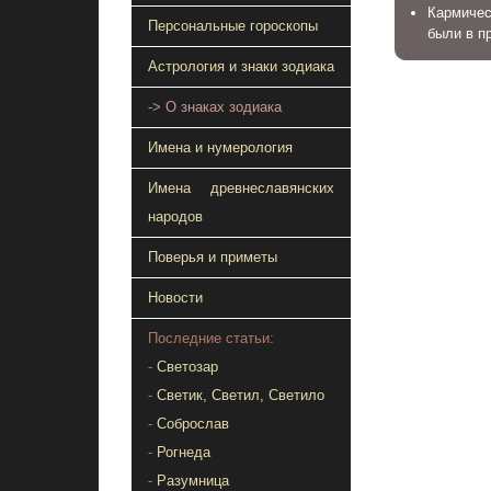
Кармичес
Персональные гороскопы
были в п
Астрология и знаки зодиака
-> О знаках зодиака
Имена и нумерология
Имена древнеславянских
народов
Поверья и приметы
Новости
Последние статьи:
-
Светозар
-
Светик, Светил, Светило
-
Соброслав
-
Рогнеда
-
Разумница