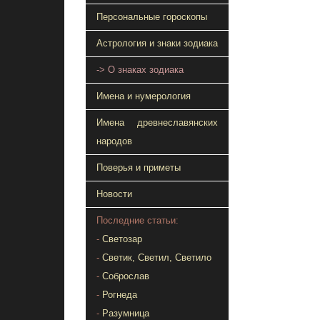
Персональные гороскопы
Астрология и знаки зодиака
-> О знаках зодиака
Имена и нумерология
Имена древнеславянских
народов
Поверья и приметы
Новости
Последние статьи:
-
Светозар
-
Светик, Светил, Светило
-
Соброслав
-
Рогнеда
-
Разумница