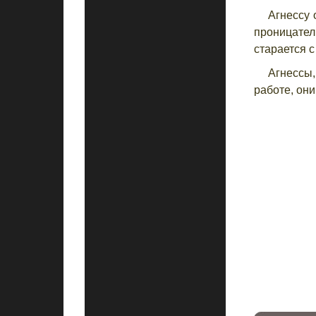
Агнессу 
проницате
старается с
Агнессы
работе, он