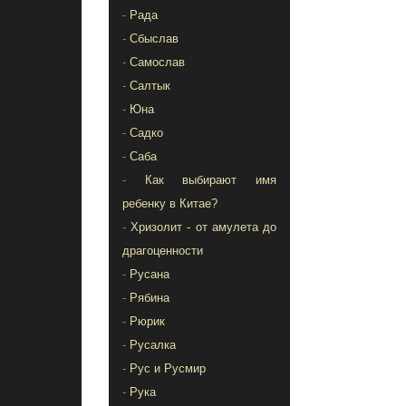
-
Рада
-
Сбыслав
-
Самослав
-
Салтык
-
Юна
-
Садко
-
Саба
-
Как выбирают имя
ребенку в Китае?
-
Хризолит - от амулета до
драгоценности
-
Русана
-
Рябина
-
Рюрик
-
Русалка
-
Рус и Русмир
-
Рука