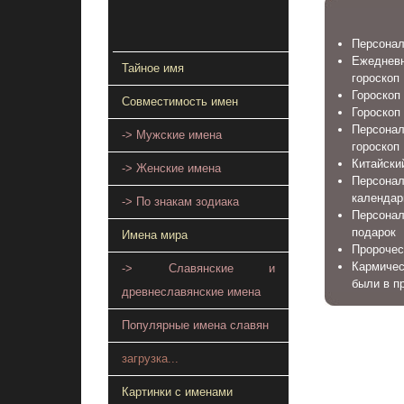
Персонал
Ежеднев
Тайное имя
гороскоп
Гороскоп 
Совместимость имен
Гороскоп
Персонал
-> Мужские имена
гороскоп
Китайский
-> Женские имена
Персона
календар
-> По знакам зодиака
Персонал
подарок
Имена мира
Пророчес
Кармичес
-> Славянские и
были в п
древнеславянские имена
Популярные имена славян
загрузка...
Картинки с именами