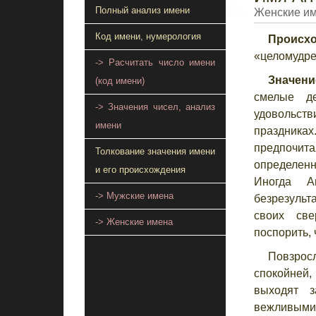
Полный анализ имени
Женские и
Код имени, нумерология
Происх
«целомудре
-> Расчитать число имени
Значени
(код имени)
смелые д
-> Значения чисел, анализ
удовольс
имени
праздниках
предпочит
Толкование значения имени
определен
и его происхождения
Иногда А
-> Мужские имена
безрезульт
своих све
-> Женские имена
поспорить, 
Повзрос
спокойней,
выходят з
вежливыми 